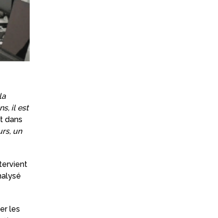
la
s, il est
nt dans
urs, un
tervient
nalysé
er les