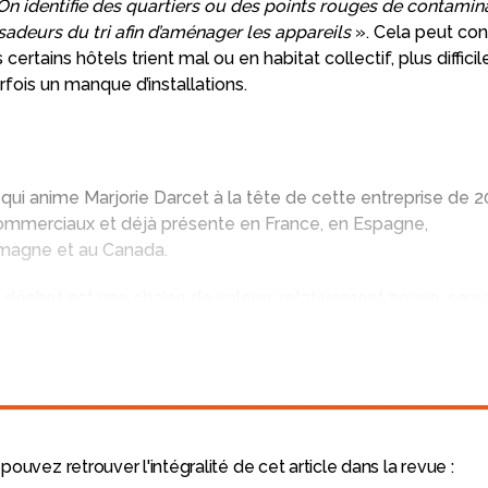
On identifie des quartiers ou des points rouges de contamina
deurs du tri afin d’aménager les appareils
». Cela peut co
ertains hôtels trient mal ou en habitat collectif, plus difficil
rfois un manque d’installations.
 qui anime Marjorie Darcet à la tête de cette entreprise de 2
commerciaux et déjà présente en France, en Espagne,
emagne et au Canada.
u déchet est une chaîne de valeurs relativement neuve, sou
 Le mauvais aiguillage des déchets sur le chemin de
 tri a un coût financier et environnemental.
d des opérations de collecte et de tri réalisées en amont. 
 du sujet avec enthousiasme : «
Nous étions convaincus qu’il 
rix des matières premières et la pression de la régulation, il
pouvez retrouver l'intégralité de cet article dans la revue :
ent dans ce secteur, il y a encore quelques années.
»