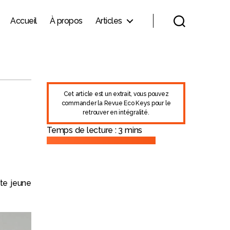
Accueil
À propos
Articles
Cet article est un extrait, vous pouvez
commander la Revue Eco Keys
pour le
retrouver en intégralité.
Temps de lecture :
3
mins
tte jeune