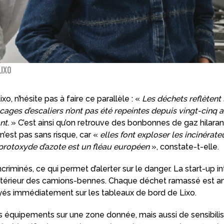
Lixo
o, n’hésite pas à faire ce parallèle : «
Les déchets reflètent 
ges d’escaliers n’ont pas été repeintes depuis vingt-cinq an
nt.
» C’est ainsi qu’on retrouve des bonbonnes de gaz hilara
’est pas sans risque, car «
elles font exploser les incinérate
 protoxyde d’azote est un fléau européen
», constate-t-elle.
riminés, ce qui permet d’alerter sur le danger. La start-up in
 l’intérieur des camions-bennes. Chaque déchet ramassé est a
voyés immédiatement sur les tableaux de bord de Lixo.
les équipements sur une zone donnée, mais aussi de sensibilis