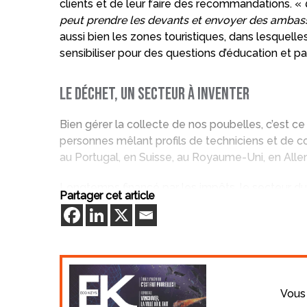
clients et de leur faire des recommandations. «
peut prendre les devants et envoyer des ambassa
aussi bien les zones touristiques, dans lesquelles c
sensibiliser pour des questions d’éducation et pa
Le déchet, un secteur à inventer
Bien gérer la collecte de nos poubelles, c’est ce
personnes mêlant profils de techniciens et de 
au Portugal, en Suisse, au Royaume-Uni, en All
Longtemps financé par les impôts, le secteur d
Partager cet article
dénuée de logique économique et d’innovations.
l’enfouissement, de l’incinération ou du centre de
L’amélioration des capacités de recyclage dépen
associé Olivier Large, Marjorie Darcet s’empare
des choses à faire parce que avec l’évolution du p
Vous 
trouver un équilibre économique totalement abs