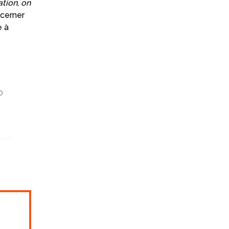
tion, on
ncerner
e à
0
vent
Avec son
y avait
 fallait