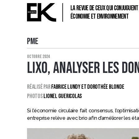
La revue de ceux qui conjuguent
économie et environnement
ECO
KEYS
PME
Catégories
octobre 2024
Lixo, analyser les d
Réalisé par
Fabrice Lundy et Dorothée Blonde
Photos
LIONEL GUERICOLAS
Si l’économie circulaire fait consensus, l’optimis
entreprise relève avec brio afin d’améliorer les ét