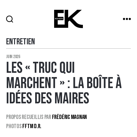
ECO
KEYS
Entretien
Catégories
juin 2026
Les « Truc Qui
Marchent » : la boîte à
idées des maires
Propos recueillis par
Frédéric Magnan
Photos
FFTM D.R.