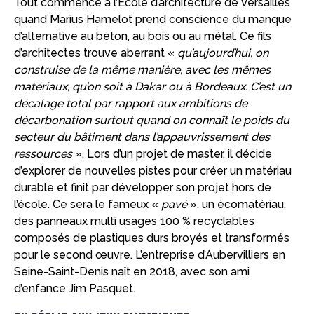
Tout commence à l’École d’architecture de Versailles
quand Marius Hamelot prend conscience du manque
d’alternative au béton, au bois ou au métal. Ce fils
d’architectes trouve aberrant «
qu’aujourd’hui, on
construise de la même manière, avec les mêmes
matériaux, qu’on soit à Dakar ou à Bordeaux. C’est un
décalage total par rapport aux ambitions de
décarbonation surtout quand on connaît le poids du
secteur du bâtiment dans l’appauvrissement des
ressources
». Lors d’un projet de master, il décide
d’explorer de nouvelles pistes pour créer un matériau
durable et finit par développer son projet hors de
l’école. Ce sera le fameux «
pavé
», un écomatériau,
des panneaux multi usages 100 % recyclables
composés de plastiques durs broyés et transformés
pour le second œuvre. L’entreprise d’Aubervilliers en
Seine-Saint-Denis naît en 2018, avec son ami
d’enfance Jim Pasquet.