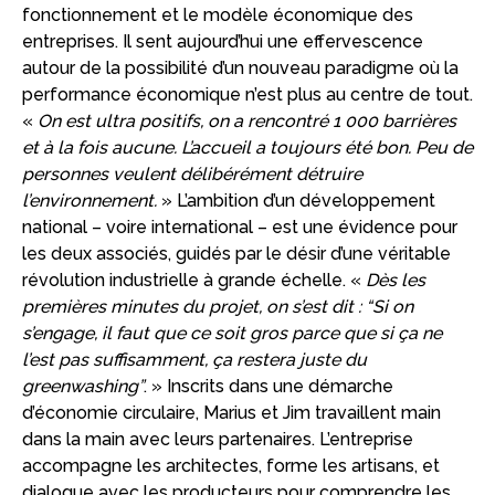
fonctionnement et le modèle économique des
entreprises. Il sent aujourd’hui une effervescence
autour de la possibilité d’un nouveau paradigme où la
performance économique n’est plus au centre de tout.
«
On est ultra positifs, on a rencontré 1 000 barrières
et à la fois aucune. L’accueil a toujours été bon. Peu de
personnes veulent délibérément détruire
l’environnement.
» L’ambition d’un développement
national – voire international – est une évidence pour
les deux associés, guidés par le désir d’une véritable
révolution industrielle à grande échelle. «
Dès les
premières minutes du projet, on s’est dit : “Si on
s’engage, il faut que ce soit gros parce que si ça ne
l’est pas suffisamment, ça restera juste du
greenwashing”
. » Inscrits dans une démarche
d’économie circulaire, Marius et Jim travaillent main
dans la main avec leurs partenaires. L’entreprise
accompagne les architectes, forme les artisans, et
dialogue avec les producteurs pour comprendre les