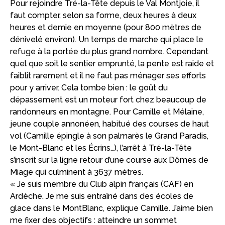
Pour rejoindre Tré-la-Tête depuis le Val Montjoie, il
faut compter, selon sa forme, deux heures à deux
heures et demie en moyenne (pour 800 mètres de
dénivelé environ). Un temps de marche qui place le
refuge à la portée du plus grand nombre. Cependant
quel que soit le sentier emprunté, la pente est raide et
faiblit rarement et il ne faut pas ménager ses efforts
pour y arriver. Cela tombe bien : le goût du
dépassement est un moteur fort chez beaucoup de
randonneurs en montagne. Pour Camille et Mélaine,
jeune couple annonéen, habitué des courses de haut
vol (Camille épingle à son palmarès le Grand Paradis,
le Mont-Blanc et les Écrins…), l’arrêt à Tré-la-Tête
s’inscrit sur la ligne retour d’une course aux Dômes de
Miage qui culminent à 3637 mètres.
« Je suis membre du Club alpin français (CAF) en
Ardèche. Je me suis entraîné dans des écoles de
glace dans le MontBlanc, explique Camille. J’aime bien
me fixer des objectifs : atteindre un sommet