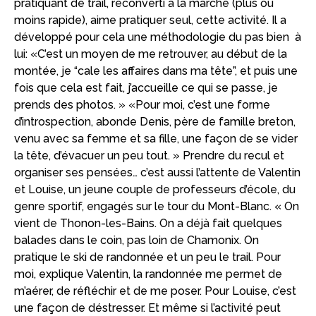
pratiquant de trail, reconverti à la marche (plus ou
moins rapide), aime pratiquer seul, cette activité. Il a
développé pour cela une méthodologie du pas bien à
lui: «C’est un moyen de me retrouver, au début de la
montée, je “cale les affaires dans ma tête”, et puis une
fois que cela est fait, j’accueille ce qui se passe, je
prends des photos. » «Pour moi, c’est une forme
d’introspection, abonde Denis, père de famille breton,
venu avec sa femme et sa fille, une façon de se vider
la tête, d’évacuer un peu tout. » Prendre du recul et
organiser ses pensées… c’est aussi l’attente de Valentin
et Louise, un jeune couple de professeurs d’école, du
genre sportif, engagés sur le tour du Mont-Blanc. « On
vient de Thonon-les-Bains. On a déjà fait quelques
balades dans le coin, pas loin de Chamonix. On
pratique le ski de randonnée et un peu le trail. Pour
moi, explique Valentin, la randonnée me permet de
m’aérer, de réfléchir et de me poser. Pour Louise, c’est
une façon de déstresser. Et même si l’activité peut