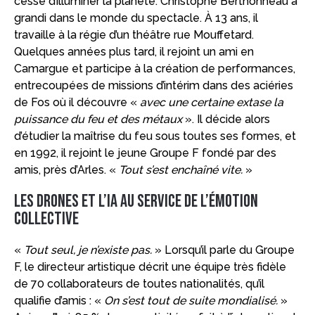
cesse d’illuminer la planète. Christophe Berthonneau a
grandi dans le monde du spectacle. À 13 ans, il
travaille à la régie d’un théâtre rue Mouffetard.
Quelques années plus tard, il rejoint un ami en
Camargue et participe à la création de performances,
entrecoupées de missions d’intérim dans des aciéries
de Fos où il découvre «
avec une certaine extase la
puissance du feu et des métaux
». Il décide alors
d’étudier la maîtrise du feu sous toutes ses formes, et
en 1992, il rejoint le jeune Groupe F fondé par des
amis, près d’Arles. «
Tout s’est enchaîné vite.
»
Les drones et l’IA au service de l’émotion
collective
«
Tout seul, je n’existe pas.
» Lorsqu’il parle du Groupe
F, le directeur artistique décrit une équipe très fidèle
de 70 collaborateurs de toutes nationalités, qu’il
qualifie d’amis : «
On s’est tout de suite mondialisé.
»