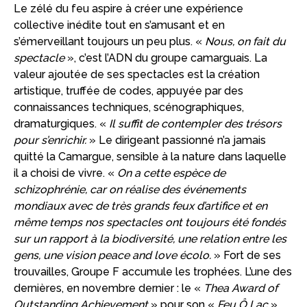
Le zélé du feu aspire à créer une expérience
collective inédite tout en s’amusant et en
s’émerveillant toujours un peu plus. «
Nous, on fait du
spectacle
», c’est l’ADN du groupe camarguais. La
valeur ajoutée de ses spectacles est la création
artistique, truffée de codes, appuyée par des
connaissances techniques, scénographiques,
dramaturgiques. «
Il suffit de contempler des trésors
pour s’enrichir.
» Le dirigeant passionné n’a jamais
quitté la Camargue, sensible à la nature dans laquelle
il a choisi de vivre. «
On a cette espèce de
schizophrénie, car on réalise des événements
mondiaux avec de très grands feux d’artifice et en
même temps nos spectacles ont toujours été fondés
sur un rapport à la biodiversité, une relation entre les
gens, une vision peace and love écolo.
» Fort de ses
trouvailles, Groupe F accumule les trophées. L’une des
dernières, en novembre dernier : le «
Thea Award of
Outstanding Achievement
» pour son «
Feu Ô Lac
»