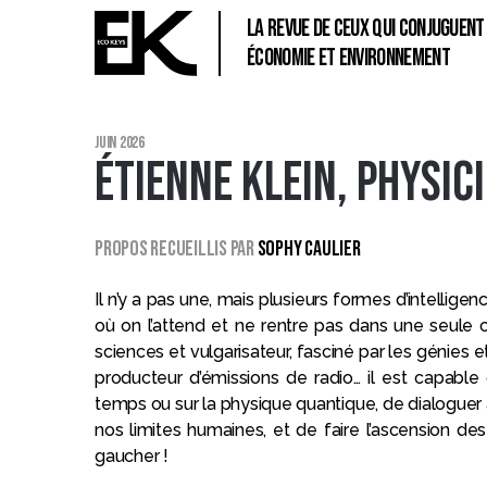
La revue de ceux qui conjuguent
économie et environnement
ECO
KEYS
Catégories
juin 2026
Étienne Klein, physic
Propos recueillis par
Sophy Caulier
Il n’y a pas une, mais plusieurs formes d’intelligen
où on l’attend et ne rentre pas dans une seule 
sciences et vulgarisateur, fasciné par les génies 
producteur d’émissions de radio… il est capable d
temps ou sur la physique quantique, de dialogue
nos limites humaines, et de faire l’ascension des 
gaucher !