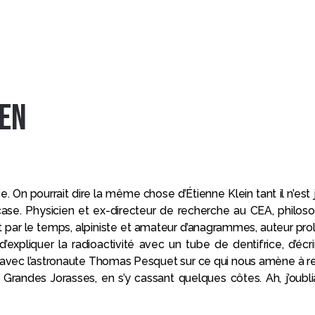
ien
ce. On pourrait dire la même chose d’Étienne Klein tant il n’est 
case. Physicien et ex-directeur de recherche au CEA, philos
et par le temps, alpiniste et amateur d’anagrammes, auteur prol
’expliquer la radioactivité avec un tube de dentifrice, d’écri
r avec l’astronaute Thomas Pesquet sur ce qui nous amène à 
Grandes Jorasses, en s’y cassant quelques côtes. Ah, j’oubliai