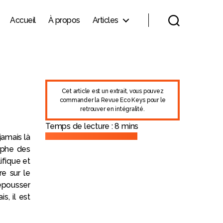
Accueil
À propos
Articles
Cet article est un extrait, vous pouvez
commander la Revue Eco Keys
pour le
retrouver en intégralité.
Temps de lecture :
8
mins
jamais là
ophe des
ifique et
re sur le
repousser
s, il est